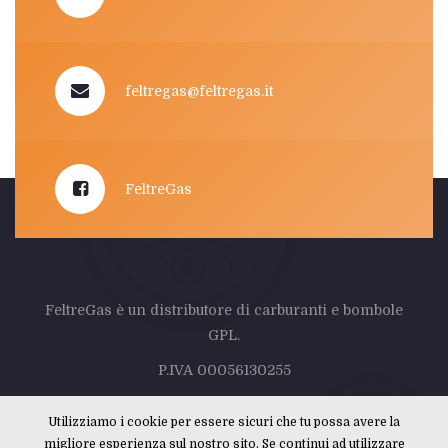
feltregas@feltregas.it
FeltreGas
FeltreGas è un distributore di carburanti e bombole
GPL.
P.IVA 00056130255
Privacy Policy
–
Cookie Policy
–
AIUTI DI STATO
Utilizziamo i cookie per essere sicuri che tu possa avere la
migliore esperienza sul nostro sito. Se continui ad utilizzare