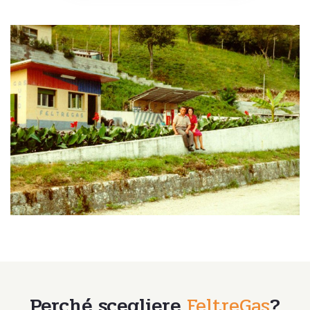
Perché scegliere
FeltreGas
?